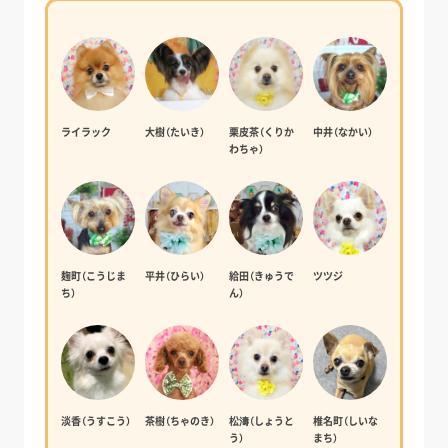
ライラック
大樹（たいき）
栗皮茶（くりか
中井（なかい）
わちゃ）
麹町（こうじま
平井（ひらい）
給田（きゅうで
ツツジ
ち）
ん）
淡香（うすこう）
茶樹（ちゃのき）
松濤（しょうと
椎名町（しいな
う）
まち）