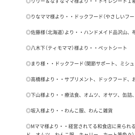
◎リリー＆なずなママ様より・・トイレシート１箱
◎りなママ様より・・ドックフード（やさしいフー
◎佐藤様（北海道）より・・ハンドメイド品沢山、
◎八木下（ティモママ）様より・・ペットシート
◎まり様・・ドックフード（関節サポート、ミシュ
◎高橋様より・・サプリメント、ドックフード、
◎下山様より・・療法食、オムツ、オヤツ、缶詰
◎坂入様より・・わんこ服、わんこ雑貨
◎Mママ様より・・経営されてる和食店に来られ
ド、オムツ、わんこ服、キャリー、カート等色々）