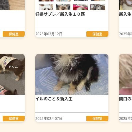
妊婦サブレ／新入生１０匹
新入生
2025年02月12日
2025年
保健室
保健室
イルのこと＆新入生
関口の
2025年02月07日
2025年
保健室
保健室