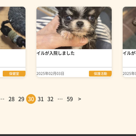
イルが入院しました
イルが
2025年02月03日
2025年
保健室
保護活動
…
28
29
30
31
32
…
59
>