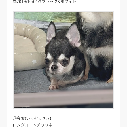
🎂2019/10/04🎨ブラック&ホワイト
③今紫(いまむらさき)
ロングコートチワワ♀