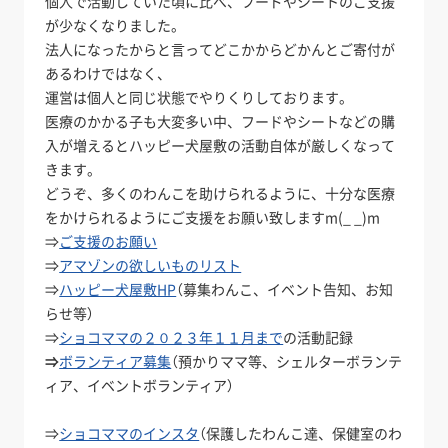
個人で活動していた頃に比べ、フードやシートのご支援
が少なくなりました。
法人になったからと言ってどこかからどかんとご寄付が
あるわけではなく、
運営は個人と同じ状態でやりくりしております。
医療のかかる子も大変多い中、フードやシートなどの購
入が増えるとハッピー犬屋敷の活動自体が厳しくなって
きます。
どうぞ、多くのわんこを助けられるように、十分な医療
をかけられるようにご支援をお願い致しますm(_ _)m
⇒
ご支援のお願い
⇒
アマゾンの欲しいものリスト
⇒
ハッピー犬屋敷HP
（募集わんこ、イベント告知、お知
らせ等）
⇒
ショコママの２０２３年１１月まで
の活動記録
⇒
ボランティア募集
（預かりママ等、シェルターボランテ
ィア、イベントボランティア）
⇒
ショコママのインスタ
（保護したわんこ達、保健室のわ