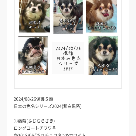
2024/08/26保護５頭
日本の色名シリーズ2024(紫白黒系)
①藤紫(ふじむらさき)
ロングコートチワワ♀
🎂2018/06/25🎨チョコタン&ホワイト