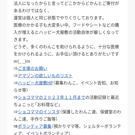
法人になったからと言ってどこかからどかんとご寄付が
あるわけではなく、
運営は個人と同じ状態でやりくりしております。
医療のかかる子も大変多い中、フードやシートなどの購
入が増えるとハッピー犬屋敷の活動自体が厳しくなって
きます。
どうぞ、多くのわんこを助けられるように、十分な医療
をかけられるように、お手伝い頂けるとありがたいです
m(_ _)m
⇒
ご支援のお願い
⇒
アマゾンの欲しいものリスト
⇒
ハッピー犬屋敷HP
（募集わんこ、イベント告知、お知
らせ等）
⇒
ショコママの２０２３年１１月まで
の活動記録と最近
ちょこっと「お料理など」
⇒
ショコママのインスタ
（保護したわんこ達、保健室のわ
んこ達、手作りご飯等）
⇒
ボランティア募集
（預かりママ等、シェルターボランテ
ィア、イベントボランティア）