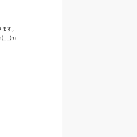
きます。
 _)m