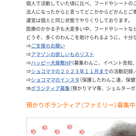
個人で活動していた頃に比べ、フードやシートの
法人になったからと言ってどこかからどかんとご
運営は個人と同じ状態でやりくりしております。
医療のかかる子も大変多い中、フードやシートな
どうぞ、多くのわんこを助けられるように、十分な
⇒
ご支援のお願い
⇒
アマゾンの欲しいものリスト
⇒
ハッピー犬屋敷HP
（募集わんこ、イベント告知
⇒
ショコママの２０２３年１１月まで
の活動記録
⇒
ショコママのインスタ
（保護したわんこ達、保健
⇒
ボランティア募集
（預かりママ等、シェルターボ
預かりボランティア（ファミリー）募集