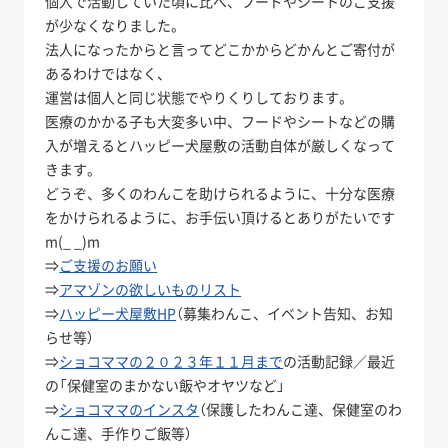
個人で活動していた頃に比べ、フードやシートのご支援
が少なくなりました。
法人になったからと言ってどこかからどかんとご寄付が
あるわけではなく、
運営は個人と同じ状態でやりくりしております。
医療のかかる子も大変多い中、フードやシートなどの購
入が増えるとハッピー犬屋敷の活動自体が厳しくなって
きます。
どうぞ、多くのわんこを助けられるように、十分な医療
をかけられるように、お手伝い頂けるとありがたいです
m(_ _)m
⇒
ご支援のお願い
⇒
アマゾンの欲しいものリスト
⇒
ハッピー犬屋敷HP
（募集わんこ、イベント告知、お知
らせ等）
⇒
ショコママの２０２３年１１月まで
の活動記録／最近
の「保健室のまかない飯やオヤツなど」
⇒
ショコママのインスタ
（保護したわんこ達、保健室のわ
んこ達、手作りご飯等）