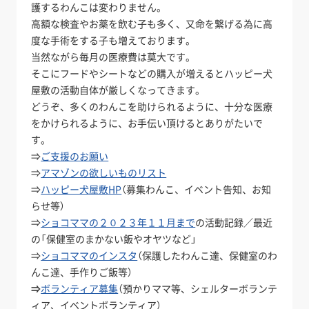
護するわんこは変わりません。
高額な検査やお薬を飲む子も多く、又命を繋げる為に高
度な手術をする子も増えております。
当然ながら毎月の医療費は莫大です。
そこにフードやシートなどの購入が増えるとハッピー犬
屋敷の活動自体が厳しくなってきます。
どうぞ、多くのわんこを助けられるように、十分な医療
をかけられるように、お手伝い頂けるとありがたいで
す。
⇒
ご支援のお願い
⇒
アマゾンの欲しいものリスト
⇒
ハッピー犬屋敷HP
（募集わんこ、イベント告知、お知
らせ等）
⇒
ショコママの２０２３年１１月まで
の活動記録／最近
の「保健室のまかない飯やオヤツなど」
⇒
ショコママのインスタ
（保護したわんこ達、保健室のわ
んこ達、手作りご飯等）
⇒
ボランティア募集
（預かりママ等、シェルターボランテ
ィア、イベントボランティア）