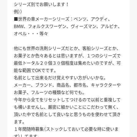
シリーズ別でお願いします！
例））
■世界の車メーカーシリーズ：ベンツ、アウディ、
BMW、フォルクスワーゲン、ヴィーズマン、アルピナ、
オペル・・・等々
他にも世界の洗剤シリーズだとか、客船シリーズとか、
お菓子とか色々あるとは思いますが、１つのシリーズで
最低トータル２０個３０個程度は集めたいのですが、可
能な範囲でOKでです。
名前として出来るだけ覚えやすい方がいいかな。
メーカー、ブランド、商品名、都市名、キャラクターや
お菓子、フルーツの種類など何でも。
今年から全てをリセットしてつけるので以前と重複して
も構いませんし、厳密に細かいことにこだわって無く、
頂いた中で名前として良いなと思うものを使わせて頂き
ます。
１年間随時募集（ストックしておいて必要な時に使いま
す）してます。