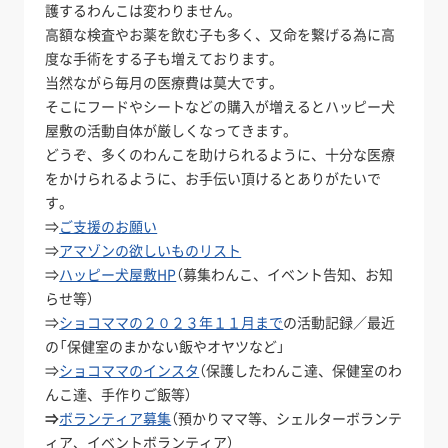
護するわんこは変わりません。
高額な検査やお薬を飲む子も多く、又命を繋げる為に高
度な手術をする子も増えております。
当然ながら毎月の医療費は莫大です。
そこにフードやシートなどの購入が増えるとハッピー犬
屋敷の活動自体が厳しくなってきます。
どうぞ、多くのわんこを助けられるように、十分な医療
をかけられるように、お手伝い頂けるとありがたいで
す。
⇒
ご支援のお願い
⇒
アマゾンの欲しいものリスト
⇒
ハッピー犬屋敷HP
（募集わんこ、イベント告知、お知
らせ等）
⇒
ショコママの２０２３年１１月まで
の活動記録／最近
の「保健室のまかない飯やオヤツなど」
⇒
ショコママのインスタ
（保護したわんこ達、保健室のわ
んこ達、手作りご飯等）
⇒
ボランティア募集
（預かりママ等、シェルターボランテ
ィア、イベントボランティア）