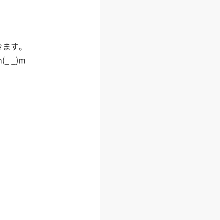
きます。
 _)m