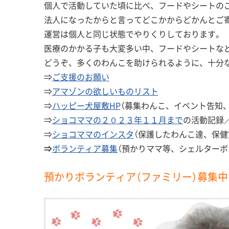
個人で活動していた頃に比べ、フードやシートの
法人になったからと言ってどこかからどかんとご
運営は個人と同じ状態でやりくりしております。
医療のかかる子も大変多い中、フードやシートな
どうぞ、多くのわんこを助けられるように、十分な
⇒
ご支援のお願い
⇒
アマゾンの欲しいものリスト
⇒
ハッピー犬屋敷HP
（募集わんこ、イベント告知
⇒
ショコママの２０２３年１１月まで
の活動記録
⇒
ショコママのインスタ
（保護したわんこ達、保健
⇒
ボランティア募集
（預かりママ等、シェルターボ
預かりボランティア（ファミリー）募集