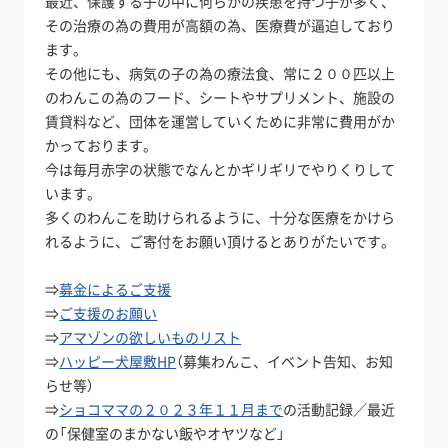
最近、保護する子の中に何らかの疾患を持つ子が多く、
その治療の為の費用が高額の為、医療費が逼迫しており
ます。
その他にも、病気の子の為の療法食、常に２００匹以上
のわんこの為のフード、シートやサプリメント、施設の
賃貸料など、団体を運営していくために非常に費用がか
かっております。
今は毎月赤字の状態でなんとかギリギリでやりくりして
います。
多くのわんこを助けられるように、十分な医療をかけら
れるように、ご寄付をお願い頂けるとありがたいです。
⇒
募金によるご支援
⇒
ご支援のお願い
⇒
アマゾンの欲しいものリスト
⇒
ハッピー犬屋敷HP
（募集わんこ、イベント告知、お知
らせ等）
⇒
ショコママの２０２３年１１月まで
の活動記録／最近
の「保健室のまかない飯やオヤツなど」