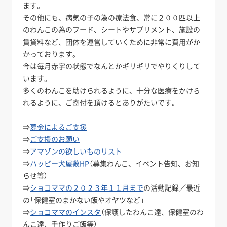
ます。
その他にも、病気の子の為の療法食、常に２００匹以上
のわんこの為のフード、シートやサプリメント、施設の
賃貸料など、団体を運営していくために非常に費用がか
かっております。
今は毎月赤字の状態でなんとかギリギリでやりくりして
います。
多くのわんこを助けられるように、十分な医療をかけら
れるように、ご寄付を頂けるとありがたいです。
⇒
募金によるご支援
⇒
ご支援のお願い
⇒
アマゾンの欲しいものリスト
⇒
ハッピー犬屋敷HP
（募集わんこ、イベント告知、お知
らせ等）
⇒
ショコママの２０２３年１１月まで
の活動記録／最近
の「保健室のまかない飯やオヤツなど」
⇒
ショコママのインスタ
（保護したわんこ達、保健室のわ
んこ達、手作りご飯等）