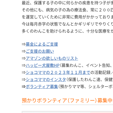
最近、保護する子の中に何らかの疾患を持つ子が
その他にも、病気の子の為の療法食、常に２００
を運営していくために非常に費用がかかっており
今は毎月赤字の状態でなんとかギリギリでやりく
多くのわんこを助けられるように、十分な医療を
⇒
募金によるご支援
⇒
ご支援のお願い
⇒
アマゾンの欲しいものリスト
⇒
ハッピー犬屋敷HP
（募集わんこ、イベント告知
⇒
ショコママの２０２３年１１月まで
の活動記録
⇒
ショコママのインスタ
（保護したわんこ達、保健
⇒
ボランティア募集
（預かりママ等、シェルターボ
預かりボランティア（ファミリー）募集