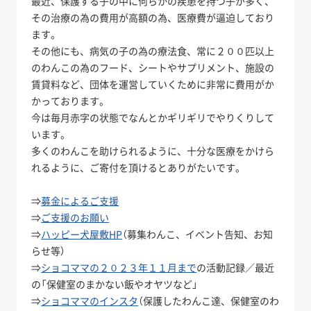
最近、保護する子の中に何らかの疾患を持つ子が多く、
その治療の為の費用が高額の為、医療費が逼迫しており
ます。
その他にも、病気の子の為の療法食、常に２００匹以上
のわんこの為のフード、シートやサプリメント、施設の
賃貸料など、団体を運営していくために非常に費用がか
かっております。
今は毎月赤字の状態でなんとかギリギリでやりくりして
います。
多くのわんこを助けられるように、十分な医療をかけら
れるように、ご寄付を頂けるとありがたいです。
⇒
募金によるご支援
⇒
ご支援のお願い
⇒
ハッピー犬屋敷HP
（募集わんこ、イベント告知、お知
らせ等）
⇒
ショコママの２０２３年１１月まで
の活動記録／最近
の「保健室のまかない飯やオヤツなど」
⇒
ショコママのインスタ
（保護したわんこ達、保健室のわ