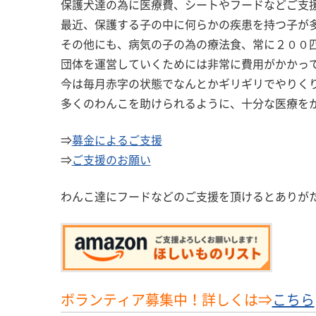
保護犬達の為に医療費、シートやフードなどご支
最近、保護する子の中に何らかの疾患を持つ子が
その他にも、病気の子の為の療法食、常に２００
団体を運営していくためには非常に費用がかかっ
今は毎月赤字の状態でなんとかギリギリでやりく
多くのわんこを助けられるように、十分な医療を
⇒
募金によるご支援
⇒
ご支援のお願い
わんこ達にフードなどのご支援を頂けるとありが
ボランティア募集中！詳しくは⇒
こちら