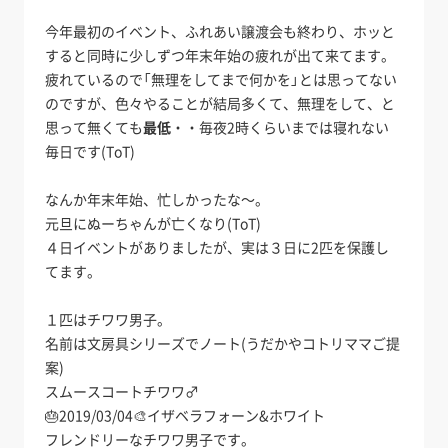
今年最初のイベント、ふれあい譲渡会も終わり、ホッと
すると同時に少しずつ年末年始の疲れが出て来てます。
疲れているので「無理をしてまで何かを」とは思ってない
のですが、色々やることが結局多くて、無理をして、と
思って無くても
最低
・・毎夜2時くらいまでは寝れない
毎日です(ToT)
なんか年末年始、忙しかったな～。
元旦にぬーちゃんが亡くなり(ToT)
４日イベントがありましたが、実は３日に2匹を保護し
てます。
１匹はチワワ男子。
名前は文房具シリーズでノート(うだかやコトリママご提
案)
スムースコートチワワ♂
🎂2019/03/04🎨イザベラフォーン&ホワイト
フレンドリーなチワワ男子です。