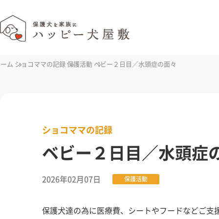
ホーム
ショコママの記録
保護活動
ベビー２日目／水頭症の面々
ショコママの記録
ベビー２日目／水頭症
2026年02月07日
保護活動
保護犬達の為に医療費、シートやフードなどご支