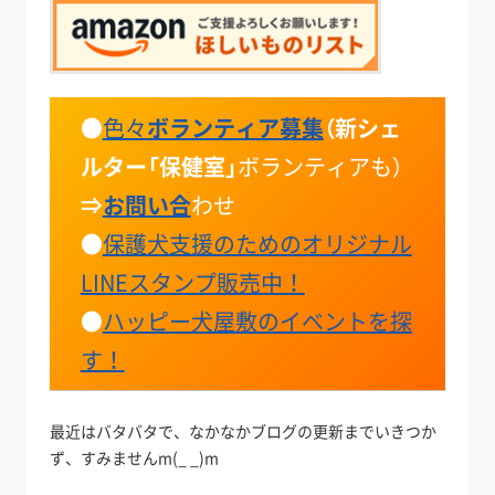
●
色々
ボランティア募集
（
新シェ
ルター「保健室」
ボランティアも）
⇒
お問い合
わせ
●
保護犬支援のためのオリジナル
LINEスタンプ販売中！
●
ハッピー犬屋敷のイベントを探
す！
最近はバタバタで、なかなかブログの更新までいきつか
ず、すみませんm(_ _)m