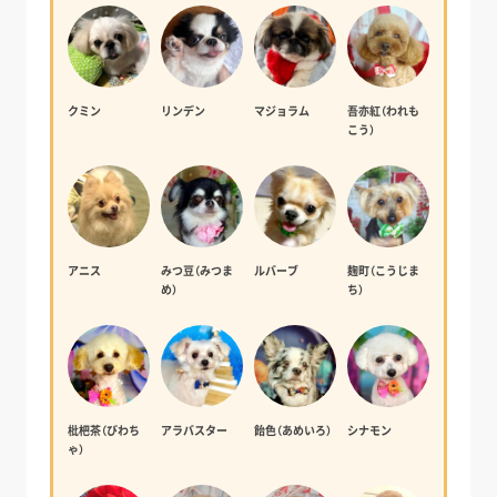
クミン
リンデン
マジョラム
吾亦紅（われも
こう）
アニス
みつ豆（みつま
ルバーブ
麹町（こうじま
め）
ち）
枇杷茶（びわち
アラバスター
飴色（あめいろ）
シナモン
ゃ）