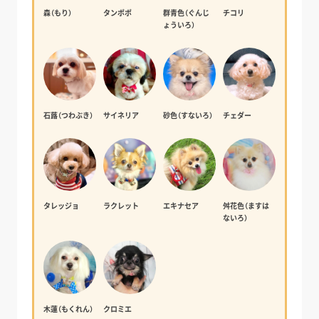
森（もり）
タンポポ
群青色（ぐんじ
チコリ
ょういろ）
石蕗（つわぶき）
サイネリア
砂色（すないろ）
チェダー
タレッジョ
ラクレット
エキナセア
舛花色（ますは
ないろ）
木蓮（もくれん）
クロミエ