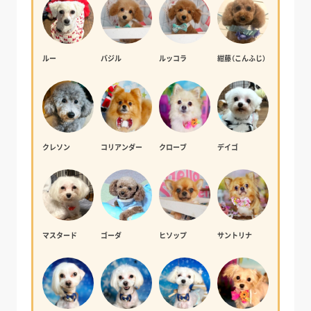
ルー
バジル
ルッコラ
紺藤（こんふじ）
クレソン
コリアンダー
クローブ
デイゴ
マスタード
ゴーダ
ヒソップ
サントリナ