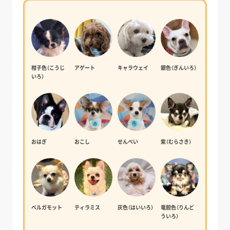
柑子色（こうじ
アゲート
キャラウェイ
銀色（ぎんいろ）
いろ）
おはぎ
おこし
せんべい
紫（むらさき）
ベルガモット
ティラミス
灰色（はいいろ）
竜胆色（りんど
ういろ）