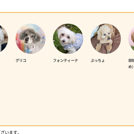
グリコ
フォンティーナ
ぷっちょ
胡
め）
ございます。