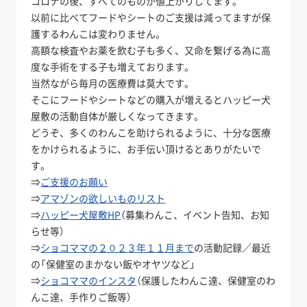
コロナの後、すべてのものが値上がりしてます。
以前に比べてフードやシートのご支援は減ってますが保
護するわんこは変わりません。
高額な検査やお薬を飲む子も多く、又命を繋げる為に高
度な手術をする子も増えております。
当然ながら毎月の医療費は莫大です。
そこにフードやシートなどの購入が増えるとハッピー犬
屋敷の活動自体が厳しくなってきます。
どうぞ、多くのわんこを助けられるように、十分な医療
をかけられるように、お手伝い頂けるとありがたいで
す。
⇒
ご支援のお願い
⇒
アマゾンの欲しいものリスト
⇒
ハッピー犬屋敷HP
（募集わんこ、イベント告知、お知
らせ等）
⇒
ショコママの２０２３年１１月まで
の活動記録／最近
の「保健室のまかない飯やオヤツなど」
⇒
ショコママのインスタ
（保護したわんこ達、保健室のわ
んこ達、手作りご飯等）