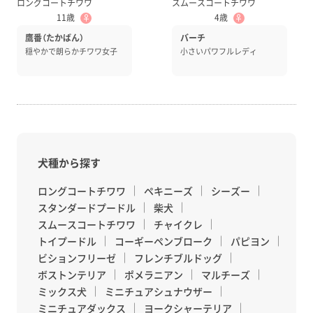
ロングコートチワワ
スムースコートチワワ
11歳
4歳
♀
♀
鷹番（たかばん）
バーチ
穏やかで朗らかチワワ女子
小さいパワフルレディ
犬種から探す
ロングコートチワワ
ペキニーズ
シーズー
スタンダードプードル
柴犬
スムースコートチワワ
チャイクレ
トイプードル
コーギーペンブローク
パピヨン
ビションフリーゼ
フレンチブルドッグ
ボストンテリア
ポメラニアン
マルチーズ
ミックス犬
ミニチュアシュナウザー
ミニチュアダックス
ヨークシャーテリア