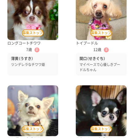
ロングコートチワワ
トイプードル
7歳
12歳
♀
♀
薄黄（うすき）
関口（せきぐち）
ツンデレラなチワワ姫
マイペースで心優しきプー
ドルちゃん