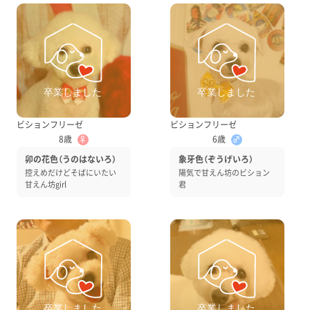
ビションフリーゼ
ビションフリーゼ
8歳
6歳
♀
♂
卯の花色（うのはないろ）
象牙色（ぞうげいろ）
控えめだけどそばにいたい
陽気で甘えん坊のビション
甘えん坊girl
君