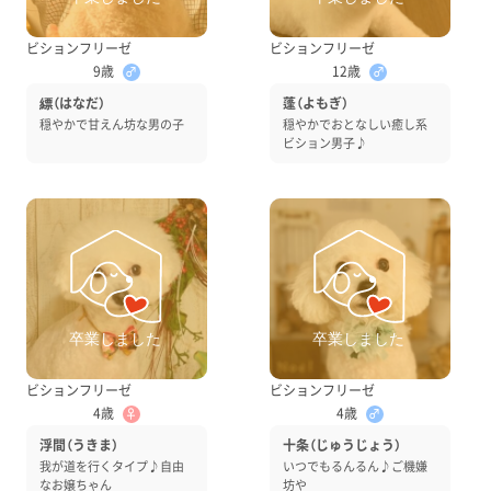
ビションフリーゼ
ビションフリーゼ
9歳
12歳
♂
♂
縹（はなだ）
蓬（よもぎ）
穏やかで甘えん坊な男の子
穏やかでおとなしい癒し系
ビション男子♪
ビションフリーゼ
ビションフリーゼ
4歳
4歳
♀
♂
浮間（うきま）
十条（じゅうじょう）
我が道を行くタイプ♪自由
いつでもるんるん♪ご機嫌
なお嬢ちゃん
坊や