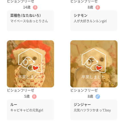
ビションフリーゼ
ビションフリーゼ
14歳
8歳
♀
♀
菜種色（なたねいろ）
シナモン
マイペースなおっとりさん
人が大好きルンルンgirl
ビションフリーゼ
ビションフリーゼ
5歳
8歳
♀
♂
ルー
ジンジャー
キャピキャピの元気girl
元気ハツラツかまってboy