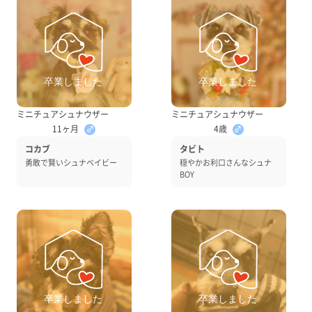
ミニチュアシュナウザー
ミニチュアシュナウザー
11ヶ月
4歳
♂
♂
コカブ
タビト
勇敢で賢いシュナベイビー
穏やかお利口さんなシュナ
BOY