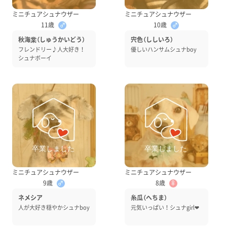
ミニチュアシュナウザー
ミニチュアシュナウザー
11歳
10歳
♂
♂
秋海棠（しゅうかいどう）
宍色（ししいろ）
フレンドリー♪人大好き！
優しいハンサムシュナboy
シュナボーイ
ミニチュアシュナウザー
ミニチュアシュナウザー
9歳
8歳
♂
♀
ネメシア
糸瓜（へちま）
人が大好き穏やかシュナboy
元気いっぱい！シュナgirl❤