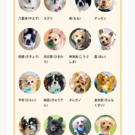
八重洲（やえす）
スグリ
桃（もも）
テッセン
桔梗（ききょう）
向日葵（ひまわ
神津島（こうづ
藍（あい）
り）
しま）
平井（ひらい）
給田（きゅうで
オレガノ
金木犀（きんも
ん）
くせい）