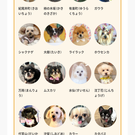
紀尾井町（きお
柿の木坂（かき
有楽町（ゆうら
ガウラ
いちょう）
のきざか）
くちょう）
シャクナゲ
大樹（たいき）
ライラック
ホウセンカ
万両（まんりょ
ムスカリ
水仙（すいせん）
沈丁花（じんち
う）
ょうげ）
代官山（だいか
汐留（しおどめ）
カラー
カタバミ