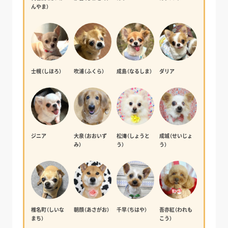
んやま）
士幌（しほろ）
吹浦（ふくら）
成島（なるしま）
ダリア
ジニア
大泉（おおいず
松濤（しょうと
成城（せいじょ
み）
う）
う）
椎名町（しいな
朝顔（あさがお）
千早（ちはや）
吾亦紅（われも
まち）
こう）