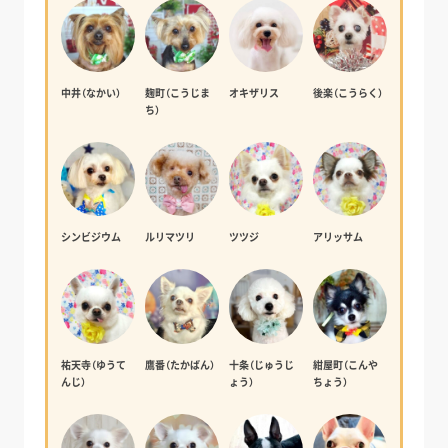
中井（なかい）
麹町（こうじま
オキザリス
後楽（こうらく）
ち）
シンビジウム
ルリマツリ
ツツジ
アリッサム
祐天寺（ゆうて
鷹番（たかばん）
十条（じゅうじ
紺屋町（こんや
んじ）
ょう）
ちょう）